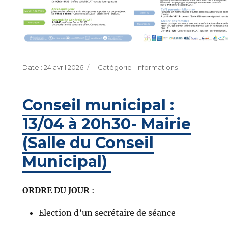
Publié
Catégories
24 avril 2026
Informations
le
Conseil municipal :
13/04 à 20h30- Mairie
(Salle du Conseil
Municipal)
ORDRE DU JOUR
:
Election d’un secrétaire de séance