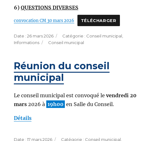
6)
QUESTIONS DIVERSES
convocation CM 30 mars 2026
TÉLÉCHARGER
Publié
Catégories
26 mars 2026
Conseil municipal
,
le
Étiquettes
Informations
Conseil municipal
Réunion du conseil
municipal
Le conseil municipal est convoqué le
vendredi 20
mars
2026 à
19h00
en Salle du Conseil.
Détails
Publié
Catégories
17 mars 2026
Conseil municipal
,