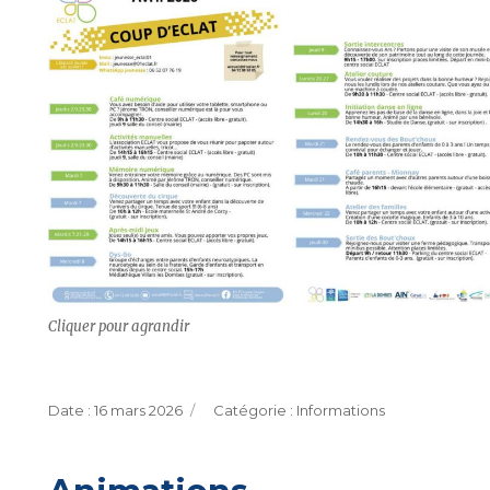
Cliquer pour agrandir
Publié
Catégories
16 mars 2026
Informations
le