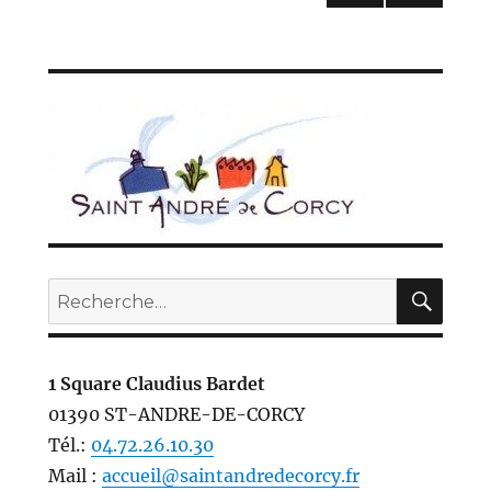
des
PAG
PAG
E
E
publications
PRÉC
SUIV
ÉDE
ANT
NTE
E
REC
Recherche
pour :
1 Square Claudius Bardet
01390 ST-ANDRE-DE-CORCY
Tél.:
04.72.26.10.30
Mail :
accueil@saintandredecorcy.fr