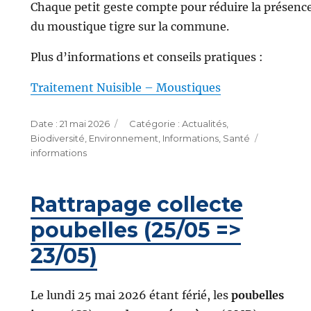
Chaque petit geste compte pour réduire la présenc
du moustique tigre sur la commune.
Plus d’informations et conseils pratiques :
Traitement Nuisible – Moustiques
Publié
Catégories
21 mai 2026
Actualités
,
le
Étiquette
Biodiversité
,
Environnement
,
Informations
,
Santé
informations
Rattrapage collecte
poubelles (25/05 =>
23/05)
Le lundi 25 mai 2026 étant férié, les
poubelles