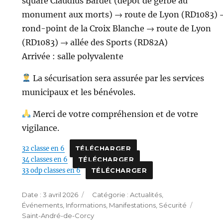
square Claudius Bardet (dépôt de gerbe au
monument aux morts) → route de Lyon (RD1083) 
rond-point de la Croix Blanche → route de Lyon
(RD1083) → allée des Sports (RD82A)
Arrivée : salle polyvalente
La sécurisation sera assurée par les services
municipaux et les bénévoles.
Merci de votre compréhension et de votre
vigilance.
32 classe en 6
TÉLÉCHARGER
34 classes en 6
TÉLÉCHARGER
33 odp classes en 6
TÉLÉCHARGER
Publié
Catégories
3 avril 2026
Actualités
,
le
Étique
Événements
,
Informations
,
Manifestations
,
Sécurité
Saint-André-de-Corcy