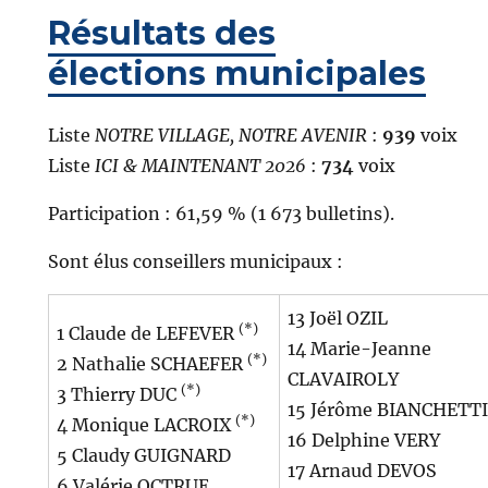
Résultats des
élections municipales
Liste
NOTRE VILLAGE, NOTRE AVENIR
:
939
voix
Liste
ICI & MAINTENANT 2026
:
734
voix
Participation :
61,59 % (1 673 bulletins).
Sont élus conseillers municipaux :
13 Joël OZIL
(*)
1 Claude de LEFEVER
14 Marie-Jeanne
(*)
2 Nathalie SCHAEFER
CLAVAIROLY
(*)
3 Thierry DUC
15 Jérôme BIANCHETTI
(*)
4 Monique LACROIX
16 Delphine VERY
5 Claudy GUIGNARD
17 Arnaud DEVOS
6 Valérie OCTRUE