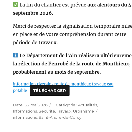
La fin du chantier est prévue
aux alentours du 4
septembre 2026
.
Merci de respecter la signalisation temporaire mis
en place et de votre compréhension durant cette
période de travaux.
Le Département de l’Ain réalisera ultérieurem
la réfection de l’enrobé de la route de Monthieux,
probablement au mois de septembre.
information riverains route de monthieux travaux eau
potable
TÉLÉCHARGER
Publié
Catégories
22 mai 2026
Actualités
,
le
Étiquettes
Informations
,
Sécurité
,
Travaux
,
Urbanisme
informations
,
Saint-André-de-Corcy