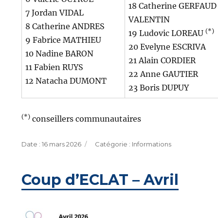
18 Catherine GERFAUD
7 Jordan VIDAL
VALENTIN
8 Catherine ANDRES
(*)
19 Ludovic LOREAU
9 Fabrice MATHIEU
20 Evelyne ESCRIVA
10 Nadine BARON
21 Alain CORDIER
11 Fabien RUYS
22 Anne GAUTIER
12 Natacha DUMONT
23 Boris DUPUY
(*)
conseillers communautaires
Publié
Catégories
16 mars 2026
Informations
le
Coup d’ECLAT – Avril