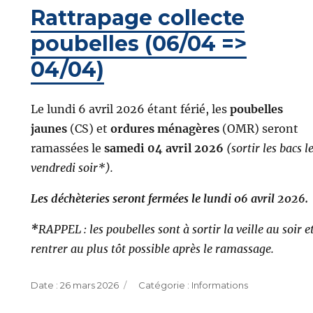
Rattrapage collecte
poubelles (06/04 =>
04/04)
Le lundi 6 avril 2026 étant férié, les
poubelles
jaunes
(CS) et
ordures ménagères
(OMR) seront
ramassées le
samedi 04 avril 2026
(sortir les bacs l
vendredi soir*).
Les déchèteries seront fermées
le lundi 06 avril 2026.
*
RAPPEL : les poubelles sont à sortir la veille au soir e
rentrer au plus tôt possible après le ramassage.
Publié
Catégories
26 mars 2026
Informations
le