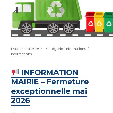
Publié
Catégories
Étiquettes
4 mai 2026
Informations
le
informations
INFORMATION
MAIRIE – Fermeture
exceptionnelle mai
2026