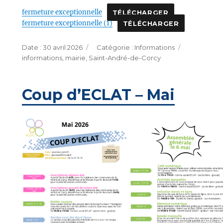
fermeture exceptionnelle
TÉLÉCHARGER
fermeture exceptionnelle (1)
TÉLÉCHARGER
Publié
Catégories
Étiquettes
30 avril 2026
Informations
le
informations
,
mairie
,
Saint-André-de-Corcy
Coup d’ECLAT – Mai