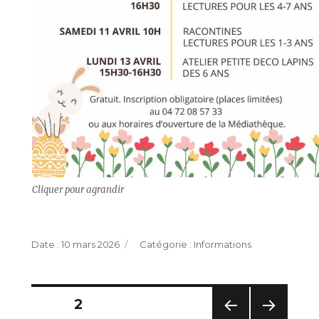
Cliquer pour agrandir
Publié
Catégories
10 mars 2026
Informations
le
Pagination
PAGE
2