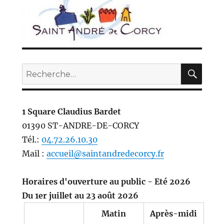
REC
Recherche
pour :
1 Square Claudius Bardet
01390 ST-ANDRE-DE-CORCY
Tél.:
04.72.26.10.30
Mail :
accueil@saintandredecorcy.fr
Horaires d'ouverture au public - Eté 2026
Du 1er juillet au 23 août 2026
Matin
Après-midi