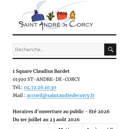
REC
Recherche
pour :
1 Square Claudius Bardet
01390 ST-ANDRE-DE-CORCY
Tél.:
04.72.26.10.30
Mail :
accueil@saintandredecorcy.fr
Horaires d'ouverture au public - Eté 2026
Du 1er juillet au 23 août 2026