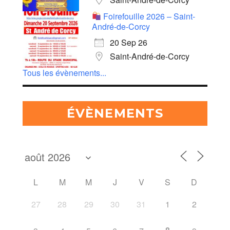
Foirefouille 2026 – Saint-
André-de-Corcy
20 Sep 26
Saint-André-de-Corcy
Tous les évènements...
ÉVÈNEMENTS
L
M
M
J
V
S
D
27
28
29
30
31
1
2