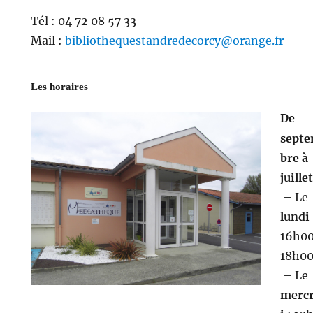
Tél : 04 72 08 57 33
Mail :
bibliothequestandredecorcy@orange.fr
Les horaires
De
sept
bre à
juillet
– Le
lundi
16h0
18h00
– Le
merc