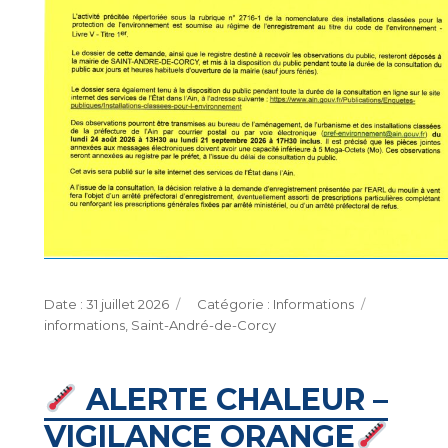
Publié
Catégories
Étiquettes
31 juillet 2026
Informations
le
informations
,
Saint-André-de-Corcy
ALERTE CHALEUR –
VIGILANCE ORANGE