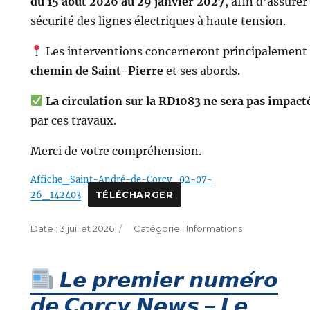
du 15 août 2026 au 29 janvier 2027
, afin d’assurer 
sécurité des lignes électriques à haute tension.
Les interventions concerneront principalement 
chemin de Saint-Pierre
et ses abords.
La circulation sur la RD1083 ne sera pas impact
par ces travaux.
Merci de votre compréhension.
Affiche_Saint-André-de-Corcy_02-07-
26_142403
TÉLÉCHARGER
Publié
Catégories
3 juillet 2026
Informations
le
𝙇𝙚 𝙥𝙧𝙚𝙢𝙞𝙚𝙧 𝙣𝙪𝙢𝙚́𝙧𝙤
𝙙𝙚 𝘾𝙤𝙧𝙘𝙮 𝙉𝙚𝙬𝙨 – 𝙇𝙚