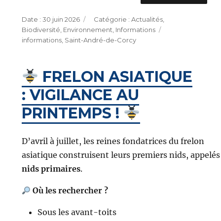
Publié
Catégories
30 juin 2026
Actualités
,
le
Étiquettes
Biodiversité
,
Environnement
,
Informations
informations
,
Saint-André-de-Corcy
FRELON ASIATIQUE
: VIGILANCE AU
PRINTEMPS !
D’avril à juillet, les reines fondatrices du frelon
asiatique construisent leurs premiers nids, appelés
nids primaires
.
Où les rechercher ?
Sous les avant-toits