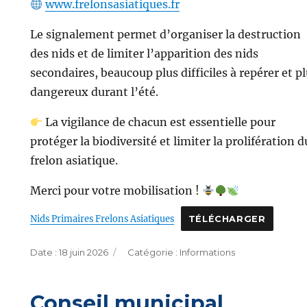
www.frelonsasiatiques.fr
Le signalement permet d’organiser la destruction
des nids et de limiter l’apparition des nids
secondaires, beaucoup plus difficiles à repérer et p
dangereux durant l’été.
La vigilance de chacun est essentielle pour
protéger la biodiversité et limiter la prolifération d
frelon asiatique.
Merci pour votre mobilisation !
Nids Primaires Frelons Asiatiques
TÉLÉCHARGER
Publié
Catégories
18 juin 2026
Informations
le
Conseil municipal