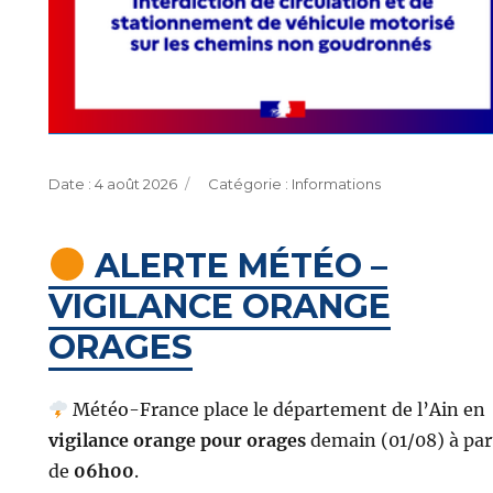
Publié
Catégories
4 août 2026
Informations
le
ALERTE MÉTÉO –
VIGILANCE ORANGE
ORAGES
Météo-France place le département de l’Ain en
vigilance orange pour orages
demain (01/08) à par
de
06h00
.