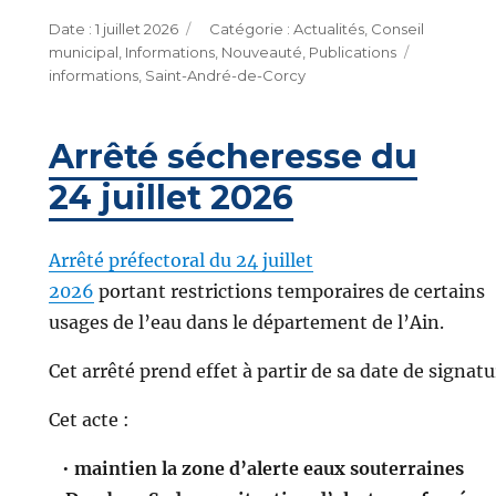
Publié
Catégories
1 juillet 2026
Actualités
,
Conseil
le
Étiquette
municipal
,
Informations
,
Nouveauté
,
Publications
informations
,
Saint-André-de-Corcy
Arrêté sécheresse du
24 juillet 2026
Arrêté préfectoral du 24 juillet
2026
portant restrictions temporaires de certains
usages de l’eau dans le département de l’Ain.
Cet arrêté prend effet à partir de sa date de signatu
Cet acte :
•
maintien la zone d’alerte eaux souterraines