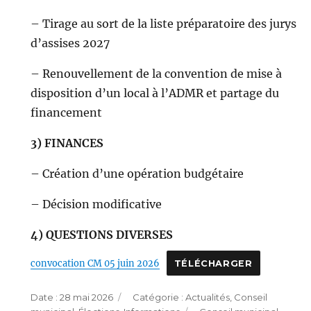
– Tirage au sort de la liste préparatoire des jurys
d’assises 2027
– Renouvellement de la convention de mise à
disposition d’un local à l’ADMR et partage du
financement
3) FINANCES
– Création d’une opération budgétaire
– Décision modificative
4) QUESTIONS DIVERSES
convocation CM 05 juin 2026
TÉLÉCHARGER
Publié
Catégories
28 mai 2026
Actualités
,
Conseil
le
Étiquettes