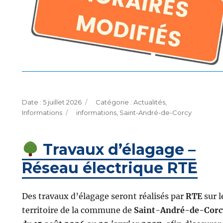
Publié
Catégories
5 juillet 2026
Actualités
,
le
Étiquettes
Informations
informations
,
Saint-André-de-Corcy
Travaux d’élagage –
Réseau électrique RTE
Des travaux d’élagage seront réalisés par
RTE
sur l
territoire de la commune de
Saint-André-de-Corc