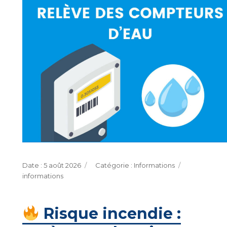
Publié
Catégories
Étiquettes
5 août 2026
Informations
le
informations
Risque incendie :