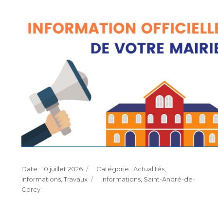
Publié
Catégories
10 juillet 2026
Actualités
,
le
Étiquettes
Informations
,
Travaux
informations
,
Saint-André-de-
Corcy