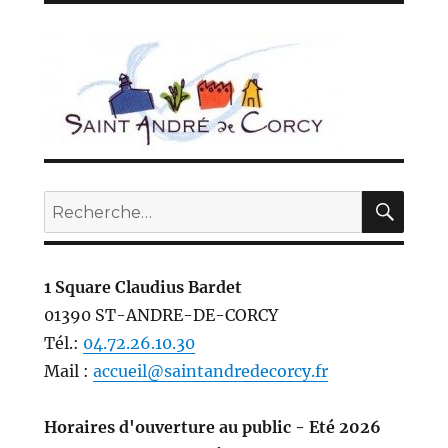
REC
Recherche
pour :
1 Square Claudius Bardet
01390 ST-ANDRE-DE-CORCY
Tél.:
04.72.26.10.30
Mail :
accueil@saintandredecorcy.fr
Horaires d'ouverture au public - Eté 2026