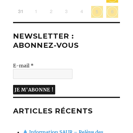
31
1
2
3
4
5
6
NEWSLETTER :
ABONNEZ-VOUS
E-mail
*
ARTICLES RÉCENTS
Information SAUR – Relève des