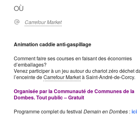
OÙ
Carrefour Market
Animation
caddie
anti-gaspillage
Comment faire ses courses en faisant des économies
d’emballages?
Venez participer à un jeu autour du chariot zéro déchet
d
l’en
ceinte de
Carrefour Market
à Saint-André-de-Corcy.
Organisée par la
Communauté de Communes de la
Dombes.
Tout public – Gratuit
Programme complet du festival
Demain en Dombes
:
ici