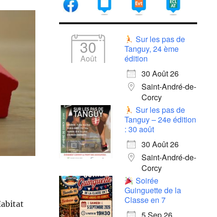
Sur les pas de
30
Tanguy, 24 ème
Août
édition
30 Août 26
Saint-André-de-
Corcy
Sur les pas de
Tanguy – 24e édition
: 30 août
30 Août 26
Saint-André-de-
Corcy
Soirée
Guinguette de la
Classe en 7
Habitat
5 Sep 26