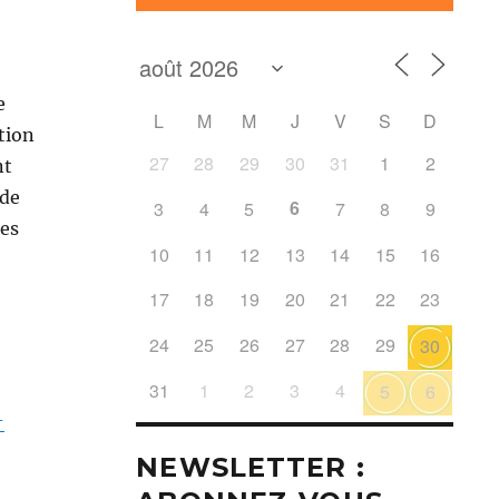
e
L
M
M
J
V
S
D
tion
27
28
29
30
31
1
2
nt
 de
6
3
4
5
7
8
9
ues
10
11
12
13
14
15
16
17
18
19
20
21
22
23
24
25
26
27
28
29
30
31
1
2
3
4
5
6
-
NEWSLETTER :