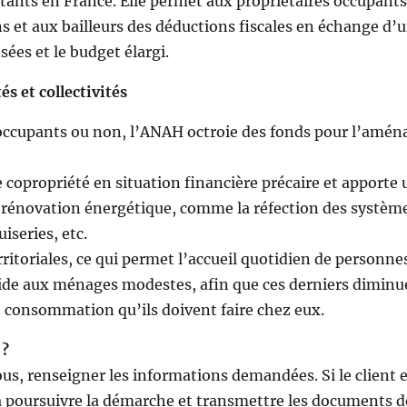
itants en France. Elle permet aux propriétaires occupants
s et aux bailleurs des déductions fiscales en échange d’
ées et le budget élargi.
s et collectivités
nt occupants ou non, l’ANAH octroie des fonds pour l’amé
opropriété en situation financière précaire et apporte 
e rénovation énergétique, comme la réfection des systèm
iseries, etc.
rritoriales, ce qui permet l’accueil quotidien de personne
n aide aux ménages modestes, afin que ces derniers diminu
t consommation qu’ils doivent faire chez eux.
 ?
ous, renseigner les informations demandées. Si le client e
u’à poursuivre la démarche et transmettre les documents