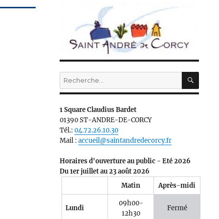
RECH
Recherche
pour :
1 Square Claudius Bardet
01390 ST-ANDRE-DE-CORCY
Tél.:
04.72.26.10.30
Mail :
accueil@saintandredecorcy.fr
Horaires d'ouverture au public - Eté 2026
Du 1er juillet au 23 août 2026
Matin
Après-midi
09h00-
Lundi
Fermé
12h30