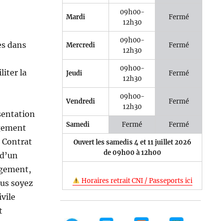
09h00-
Mardi
Fermé
12h30
09h00-
es dans
Mercredi
Fermé
12h30
09h00-
iter la
Jeudi
Fermé
12h30
09h00-
Vendredi
Fermé
12h30
sentation
Samedi
Fermé
Fermé
ogement
. Contrat
Ouvert les samedis 4 et 11 juillet 2026
de 09h00 à 12h00
 d’un
ogement,
Horaires retrait CNI / Passeports ici
ous soyez
ivile
t