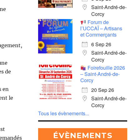
Saint-André-de-
une
Corcy
Forum de
l’UCCAÏ – Artisans
et Commerçants
6 Sep 26
nagement,
Saint-André-de-
Corcy
une
Foirefouille 2026
es de
– Saint-André-de-
Corcy
s en
20 Sep 26
Saint-André-de-
ent le
Corcy
Tous les évènements...
st
ÉVÈNEMENTS
 demandés