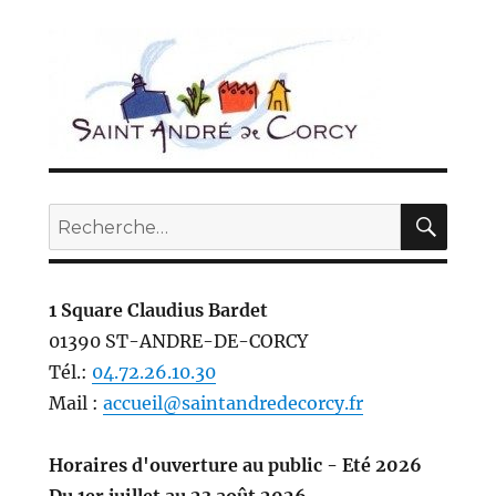
REC
Recherche
pour :
1 Square Claudius Bardet
01390 ST-ANDRE-DE-CORCY
Tél.:
04.72.26.10.30
Mail :
accueil@saintandredecorcy.fr
Horaires d'ouverture au public - Eté 2026
Du 1er juillet au 23 août 2026