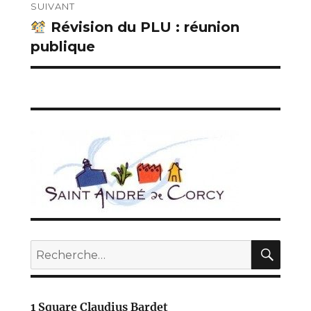
SUIVANT
Révision du PLU : réunion
Publication
publique
suivante :
REC
Recherche
pour :
1 Square Claudius Bardet