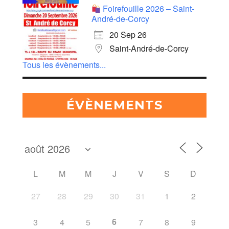
Foirefouille 2026 – Saint-
André-de-Corcy
20 Sep 26
Saint-André-de-Corcy
Tous les évènements...
ÉVÈNEMENTS
L
M
M
J
V
S
D
27
28
29
30
31
1
2
6
3
4
5
7
8
9