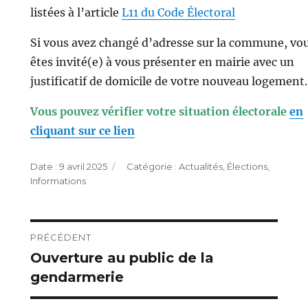
listées à l’article
L11 du Code Électoral
Si vous avez changé d’adresse sur la commune, vo
êtes invité(e) à vous présenter en mairie avec un
justificatif de domicile de votre nouveau logement.
Vous pouvez vérifier votre situation électorale
en
cliquant sur ce lien
Publié
Catégories
9 avril 2025
Actualités
,
Élections
,
le
Informations
Navigation
PRÉCÉDENT
Ouverture au public de la
Publication
de
gendarmerie
précédente :
l’article