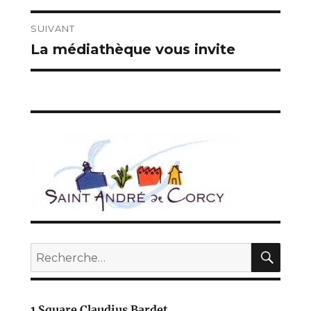
précédente :
l’article
SUIVANT
La médiathèque vous invite
Publication
suivante :
REC
Recherche
pour :
1 Square Claudius Bardet