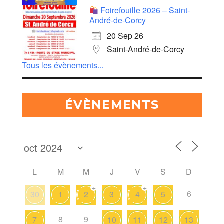
Foirefouille 2026 – Saint-
André-de-Corcy
20 Sep 26
Saint-André-de-Corcy
Tous les évènements...
ÉVÈNEMENTS
L
M
M
J
V
S
D
+
+
6
30
1
2
3
4
5
8
9
7
10
11
12
13