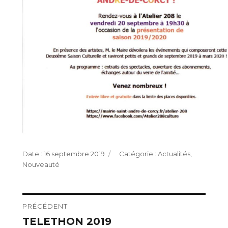
Publié
Catégories
16 septembre 2019
Actualités
,
le
Nouveauté
Navigation
PRÉCÉDENT
TELETHON 2019
Publication
de