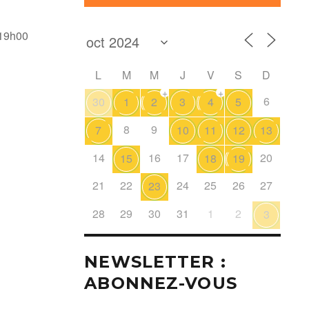
 19h00
L
M
M
J
V
S
D
+
+
6
30
1
2
3
4
5
8
9
7
10
11
12
13
14
16
17
20
15
18
19
21
22
24
25
26
27
23
28
29
30
31
1
2
3
NEWSLETTER :
ABONNEZ-VOUS