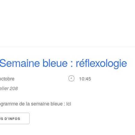
Semaine bleue : réflexologie
 octobre
10:45
elier 208
ogramme de la semaine bleue : ici
US D’INFOS