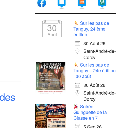
Sur les pas de
30
Tanguy, 24 ème
Août
édition
30 Août 26
Saint-André-de-
Corcy
Sur les pas de
Tanguy – 24e édition
: 30 août
30 Août 26
 des
Saint-André-de-
Corcy
Soirée
Guinguette de la
Classe en 7
5 Sep 26