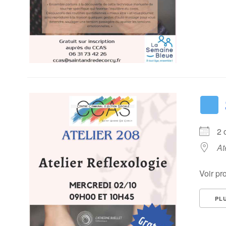
2
At
Voir pr
PL