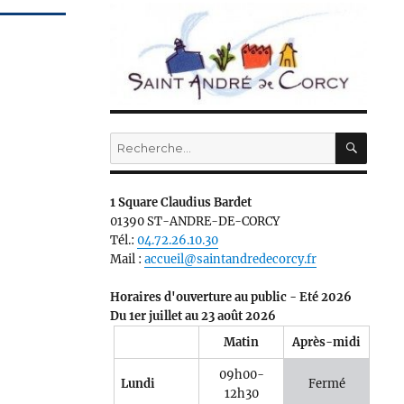
RECH
Recherche
pour :
1 Square Claudius Bardet
01390 ST-ANDRE-DE-CORCY
Tél.:
04.72.26.10.30
Mail :
accueil@saintandredecorcy.fr
Horaires d'ouverture au public - Eté 2026
Du 1er juillet au 23 août 2026
Matin
Après-midi
09h00-
Lundi
Fermé
12h30