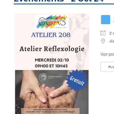
2
At
Voir pr
PL