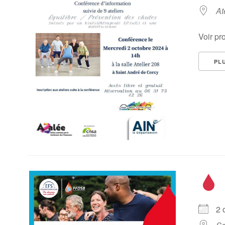
At
Voir pr
PL
2