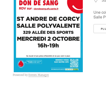
Sa
Une col
Salle P
PL
Powered by
Events Manager