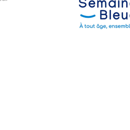
ogle
iCalendar
Offic