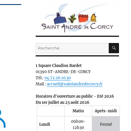
RECH
Recherche
pour :
1 Square Claudius Bardet
01390 ST-ANDRE-DE-CORCY
Tél.:
04.72.26.10.30
Mail :
accueil@saintandredecorcy.fr
Horaires d'ouverture au public - Eté 2026
Du 1er juillet au 23 août 2026
Matin
Après-midi
09h00-
Lundi
Fermé
12h30