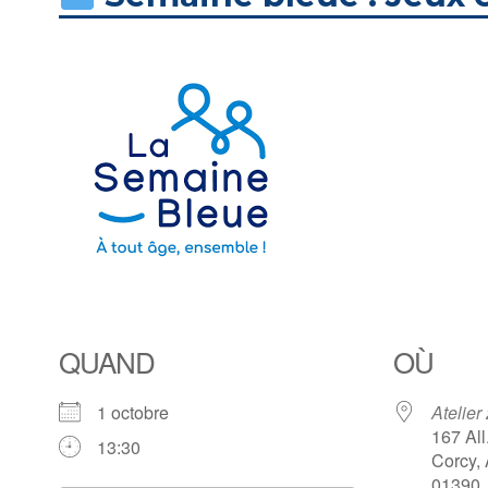
QUAND
OÙ
1 octobre
Atelier
167 All
13:30
Corcy,
01390,