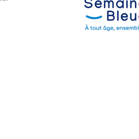
gle
iCalendar
Office 36