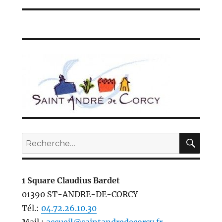
REC
Recherche
pour :
1 Square Claudius Bardet
01390 ST-ANDRE-DE-CORCY
Tél.:
04.72.26.10.30