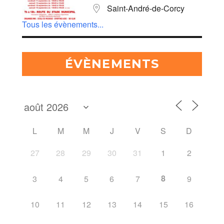
Saint-André-de-Corcy
Tous les évènements...
ÉVÈNEMENTS
L
M
M
J
V
S
D
27
28
29
30
31
1
2
8
3
4
5
6
7
9
10
11
12
13
14
15
16