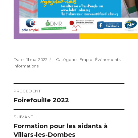
Publié
Catégories
11 mai 2022
Emploi
,
Événements
,
le
Informations
Navigation
PRÉCÉDENT
Foirefouille 2022
Publication
de
précédente :
l’article
SUIVANT
Formation pour les aidants à
Publication
Villars-les-Dombes
suivante :