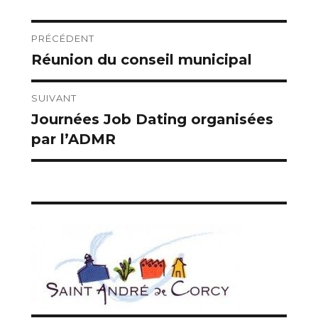
Navigation
PRÉCÉDENT
Réunion du conseil municipal
Publication
de
précédente :
l’article
SUIVANT
Journées Job Dating organisées
Publication
par l’ADMR
suivante :