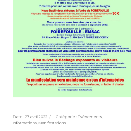
Publié
Catégories
27 avril 2022
Événements
,
le
Informations
,
Manifestations