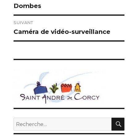
de
Dombes
précédente :
l’article
SUIVANT
Caméra de vidéo-surveillance
Publication
suivante :
REC
Recherche
pour :