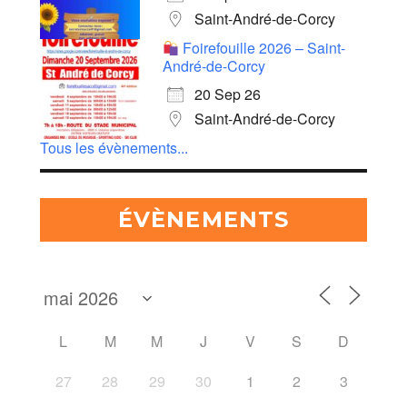
Saint-André-de-Corcy
Foirefouille 2026 – Saint-
André-de-Corcy
20 Sep 26
Saint-André-de-Corcy
Tous les évènements...
ÉVÈNEMENTS
L
M
M
J
V
S
D
27
28
29
30
1
2
3