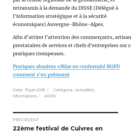
retransmis à la demande du DISSE (Délégué à
l’information stratégique et à la sécurité
économiques) Auvergne-Rhône-Alpes.
Afin d’attirer l’attention des commerçants, artisan
prestataires de services et chefs d’entreprises sur c
pratiques trompeuses.
Pratiques abusives «Mise en conformité RGPD
comment s’en prémunir
Publié
Catégories
15 juin 2018
Actualités
,
le
Étiquettes
Informations
RGPD
Navigation
PRÉCÉDENT
22ème festival de Cuivres en
Publication