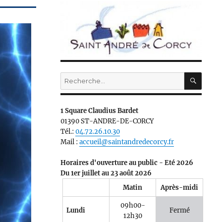
RECH
Recherche
pour :
1 Square Claudius Bardet
01390 ST-ANDRE-DE-CORCY
Tél.:
04.72.26.10.30
Mail :
accueil@saintandredecorcy.fr
Horaires d'ouverture au public - Eté 2026
Du 1er juillet au 23 août 2026
Matin
Après-midi
09h00-
Lundi
Fermé
12h30