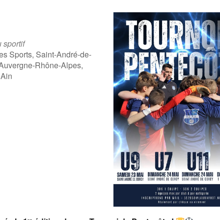
 sportif
es Sports, Saint-André-de-
 Auvergne-Rhône-Alpes,
 Ain
ogle
iCalendar
Offic