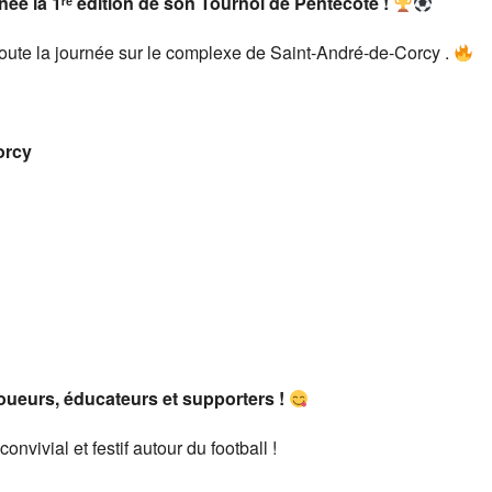
née la 1ʳᵉ édition de son Tournoi de Pentecôte !
oute la journée sur le complexe de Saint-André-de-Corcy .
orcy
ueurs, éducateurs et supporters !
vivial et festif autour du football !