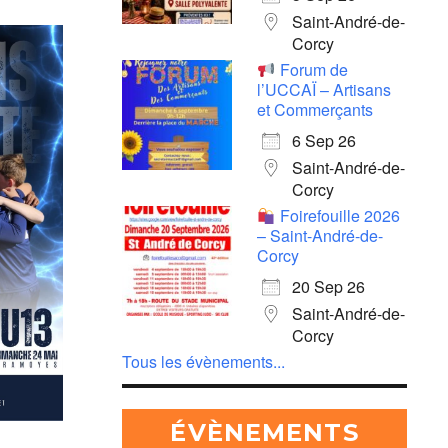
Saint-André-de-
Corcy
Forum de
l’UCCAÏ – Artisans
et Commerçants
6 Sep 26
Saint-André-de-
Corcy
e 365
Outlook Live
Foirefouille 2026
– Saint-André-de-
Corcy
20 Sep 26
Saint-André-de-
Corcy
Tous les évènements...
ÉVÈNEMENTS