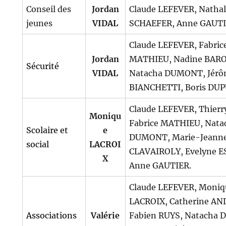
Conseil des
Jordan
Claude LEFEVER, Nathal
jeunes
VIDAL
SCHAEFER, Anne GAUTI
Claude LEFEVER, Fabric
Jordan
MATHIEU, Nadine BAR
Sécurité
VIDAL
Natacha DUMONT, Jér
BIANCHETTI, Boris DUP
Claude LEFEVER, Thierr
Moniqu
Fabrice MATHIEU, Nata
Scolaire et
e
DUMONT, Marie-Jeann
social
LACROI
CLAVAIROLY, Evelyne E
X
Anne GAUTIER.
Claude LEFEVER, Moniq
LACROIX, Catherine AN
Associations
Valérie
Fabien RUYS, Natacha