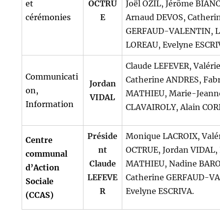
et
OCTRU
Joël OZIL, Jérôme BIAN
cérémonies
E
Arnaud DEVOS, Catheri
GERFAUD-VALENTIN, L
LOREAU, Evelyne ESCRI
Claude LEFEVER, Valéri
Communicati
Catherine ANDRES, Fabr
Jordan
on,
MATHIEU, Marie-Jeann
VIDAL
Information
CLAVAIROLY, Alain COR
Préside
Monique LACROIX, Valé
Centre
nt
OCTRUE, Jordan VIDAL, 
communal
Claude
MATHIEU, Nadine BAR
d’Action
LEFEVE
Catherine GERFAUD-V
Sociale
R
Evelyne ESCRIVA.
(CCAS)