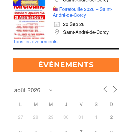
Foirefouille 2026 – Saint-
André-de-Corcy
20 Sep 26
Saint-André-de-Corcy
Tous les évènements...
ÉVÈNEMENTS
L
M
M
J
V
S
D
27
28
29
30
31
1
2
7