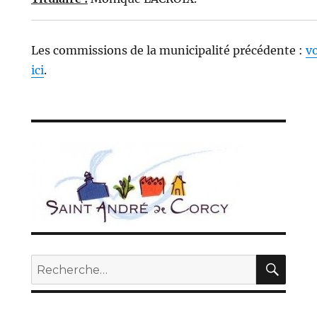
Les commissions de la municipalité précédente :
vo
ici
.
REC
Recherche
pour :