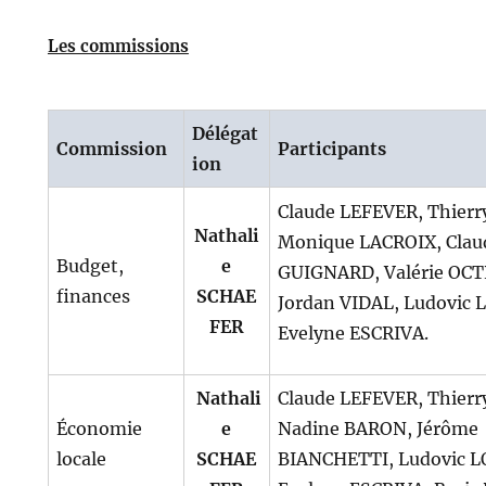
Les commissions
Délégat
Commission
Participants
ion
Claude LEFEVER, Thierr
Nathali
Monique LACROIX, Clau
Budget,
e
GUIGNARD, Valérie OCT
finances
SCHAE
Jordan VIDAL, Ludovic 
FER
Evelyne ESCRIVA.
Nathali
Claude LEFEVER, Thierr
Économie
e
Nadine BARON, Jérôme
locale
SCHAE
BIANCHETTI, Ludovic 