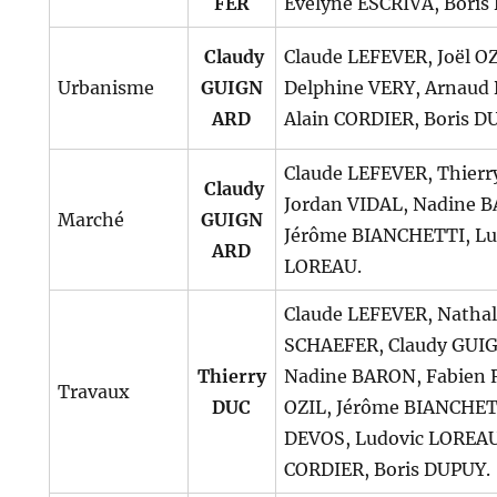
FER
Evelyne ESCRIVA, Boris
Claudy
Claude LEFEVER, Joël OZ
Urbanisme
GUIGN
Delphine VERY, Arnaud
ARD
Alain CORDIER, Boris D
Claude LEFEVER, Thierr
Claudy
Jordan VIDAL, Nadine 
Marché
GUIGN
Jérôme BIANCHETTI, Lu
ARD
LOREAU.
Claude LEFEVER, Nathal
SCHAEFER, Claudy GUI
Thierry
Nadine BARON, Fabien R
Travaux
DUC
OZIL, Jérôme BIANCHET
DEVOS, Ludovic LOREAU
CORDIER, Boris DUPUY.