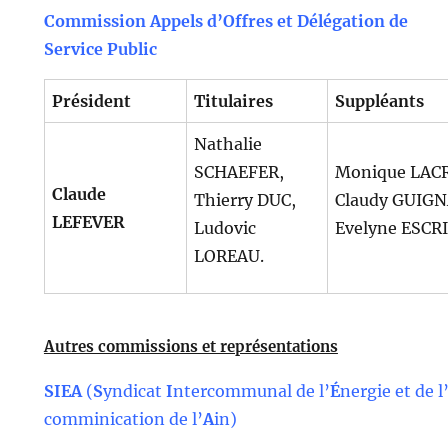
Commission Appels d’Offres et Délégation de
Service Public
Président
Titulaires
Suppléants
Nathalie
SCHAEFER,
Monique LAC
Claude
Thierry DUC,
Claudy GUIG
LEFEVER
Ludovic
Evelyne ESCRI
LOREAU.
Autres commissions et représentations
SIEA
(
S
yndicat
I
ntercommunal de l’
É
nergie et de l
comminication de l’
A
in)