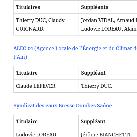
Titulaires
Suppléants
Thierry DUC, Claudy
Jordan VIDAL, Arnaud
GUIGNARD.
Ludovic LOREAU, Alai
ALEC 01
(
A
gence
L
ocale de l’
É
nergie et du
C
limat d
l’Ain)
Titulaire
Suppléant
Claude LEFEVER.
Thierry DUC.
Syndicat des eaux Bresse Dombes Saône
Titulaire
Suppléant
Ludovic LOREAU.
Jérôme BIANCHETTI.