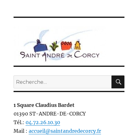
REC
Recherche
pour :
1 Square Claudius Bardet
01390 ST-ANDRE-DE-CORCY
Tél.:
04.72.26.10.30
Mail :
accueil@saintandredecorcy.fr