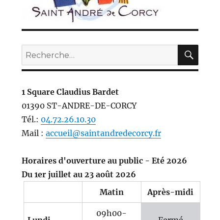
REC
Recherche
pour :
1 Square Claudius Bardet
01390 ST-ANDRE-DE-CORCY
Tél.:
04.72.26.10.30
Mail :
accueil@saintandredecorcy.fr
Horaires d'ouverture au public - Eté 2026
Du 1er juillet au 23 août 2026
Matin
Après-midi
09h00-