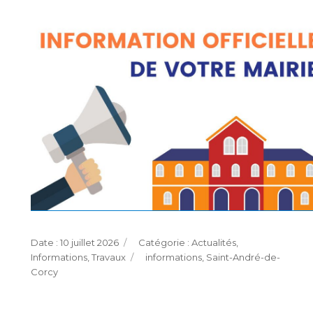
Publié
Catégories
10 juillet 2026
Actualités
,
le
Étiquettes
Informations
,
Travaux
informations
,
Saint-André-de-
Corcy