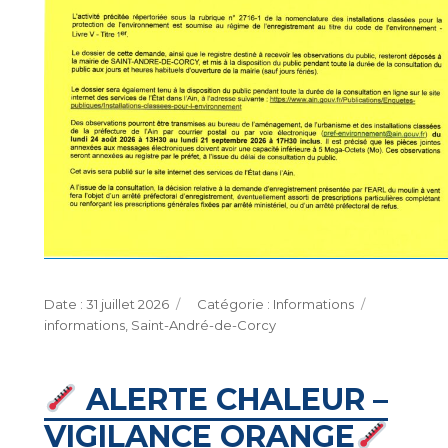
Publié
Catégories
Étiquettes
31 juillet 2026
Informations
le
informations
,
Saint-André-de-Corcy
ALERTE CHALEUR –
VIGILANCE ORANGE