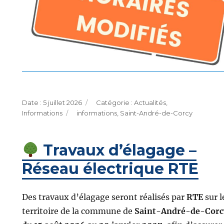
Publié
Catégories
5 juillet 2026
Actualités
,
le
Étiquettes
Informations
informations
,
Saint-André-de-Corcy
Travaux d’élagage –
Réseau électrique RTE
Des travaux d’élagage seront réalisés par
RTE
sur l
territoire de la commune de
Saint-André-de-Corc