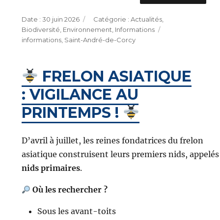
Publié
Catégories
30 juin 2026
Actualités
,
le
Étiquettes
Biodiversité
,
Environnement
,
Informations
informations
,
Saint-André-de-Corcy
FRELON ASIATIQUE
: VIGILANCE AU
PRINTEMPS !
D’avril à juillet, les reines fondatrices du frelon
asiatique construisent leurs premiers nids, appelés
nids primaires
.
Où les rechercher ?
Sous les avant-toits