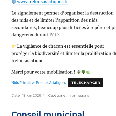
www.frelonsasiatiques.fr
Le signalement permet d’organiser la destruction
des nids et de limiter l’apparition des nids
secondaires, beaucoup plus difficiles à repérer et p
dangereux durant l’été.
La vigilance de chacun est essentielle pour
protéger la biodiversité et limiter la prolifération d
frelon asiatique.
Merci pour votre mobilisation !
Nids Primaires Frelons Asiatiques
TÉLÉCHARGER
Publié
Catégories
18 juin 2026
Informations
le
Conseil municipal