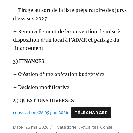
– Tirage au sort de la liste préparatoire des jurys
d’assises 2027
– Renouvellement de la convention de mise à
disposition d’un local à l’ADMR et partage du
financement
3) FINANCES
– Création d’une opération budgétaire
– Décision modificative
4) QUESTIONS DIVERSES
convocation CM 05 juin 2026
TÉLÉCHARGER
Publié
Catégories
28 mai 2026
Actualités
,
Conseil
le
Étiquettes