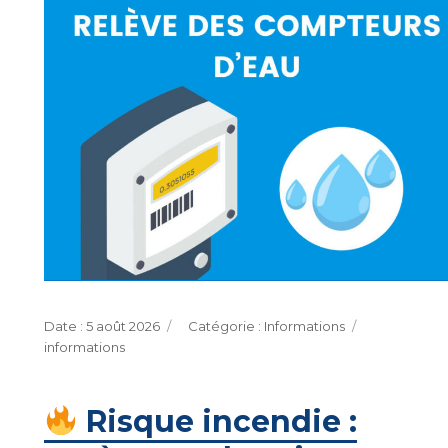
Publié
Catégories
Étiquettes
5 août 2026
Informations
le
informations
Risque incendie :