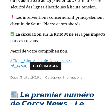
du 15 août 2026 au 29 janvier 2027
, afin d’assurer 
sécurité des lignes électriques à haute tension.
Les interventions concerneront principalement 
chemin de Saint-Pierre
et ses abords.
La circulation sur la RD1083 ne sera pas impact
par ces travaux.
Merci de votre compréhension.
Affiche_Saint-André-de-Corcy_02-07-
26_142403
TÉLÉCHARGER
Publié
Catégories
3 juillet 2026
Informations
le
𝙇𝙚 𝙥𝙧𝙚𝙢𝙞𝙚𝙧 𝙣𝙪𝙢𝙚́𝙧𝙤
𝙙𝙚 𝘾𝙤𝙧𝙘𝙮 𝙉𝙚𝙬𝙨 – 𝙇𝙚