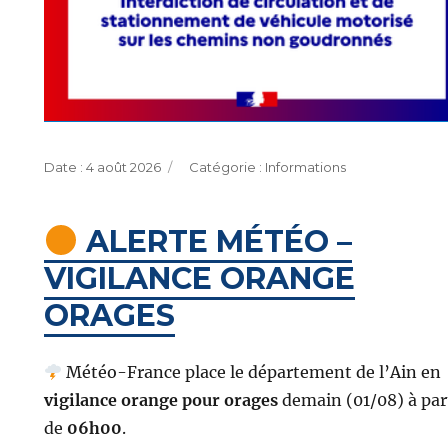
Publié
Catégories
4 août 2026
Informations
le
ALERTE MÉTÉO –
VIGILANCE ORANGE
ORAGES
Météo-France place le département de l’Ain en
vigilance orange pour orages
demain (01/08) à par
de
06h00
.