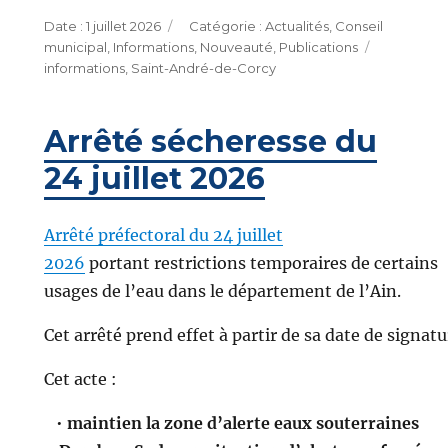
Publié
Catégories
1 juillet 2026
Actualités
,
Conseil
le
Étiquette
municipal
,
Informations
,
Nouveauté
,
Publications
informations
,
Saint-André-de-Corcy
Arrêté sécheresse du
24 juillet 2026
Arrêté préfectoral du 24 juillet
2026
portant restrictions temporaires de certains
usages de l’eau dans le département de l’Ain.
Cet arrêté prend effet à partir de sa date de signatu
Cet acte :
•
maintien la zone d’alerte eaux souterraines