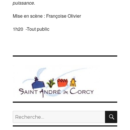
puissance.
Mise en scène :
Françoise
Olivier
1h20 -Tout public
REC
Recherche
pour :