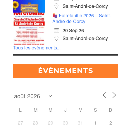
Saint-André-de-Corcy
Foirefouille 2026 – Saint-
André-de-Corcy
20 Sep 26
Saint-André-de-Corcy
Tous les évènements...
ÉVÈNEMENTS
L
M
M
J
V
S
D
27
28
29
30
31
1
2