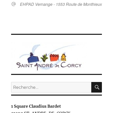
EHPAD Vernange - 1553 Route de Monthieux
REC
Recherche
pour :
1 Square Claudius Bardet