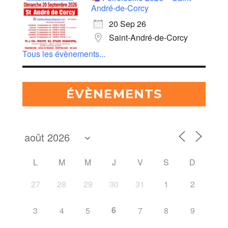
André-de-Corcy
20 Sep 26
Saint-André-de-Corcy
Tous les évènements...
ÉVÈNEMENTS
L
M
M
J
V
S
D
27
28
29
30
31
1
2
6
3
4
5
7
8
9