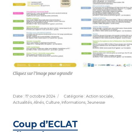
Cliquez sur l’image pour agrandir
Publié
Catégories
17 octobre 2024
Action sociale
,
le
Actualités
,
Aînés
,
Culture
,
Informations
,
Jeunesse
Coup d’ECLAT