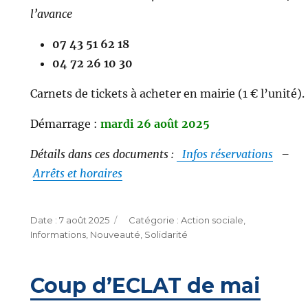
l’avance
07 43 51 62 18
04 72 26 10 30
Carnets de tickets à acheter en mairie (1 € l’unité).
Démarrage :
mardi 26 août 2025
Détails dans ces documents :
Infos réservations
–
Arrêts et horaires
Publié
Catégories
7 août 2025
Action sociale
,
le
Informations
,
Nouveauté
,
Solidarité
Coup d’ECLAT de mai