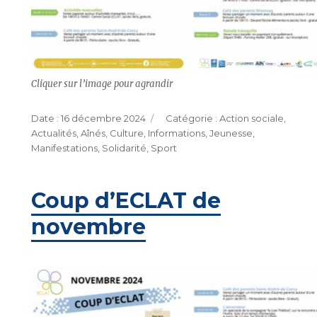
Cliquer sur l’image pour agrandir
Publié
Catégories
16 décembre 2024
Action sociale
,
le
Actualités
,
Aînés
,
Culture
,
Informations
,
Jeunesse
,
Manifestations
,
Solidarité
,
Sport
Coup d’ECLAT de
novembre