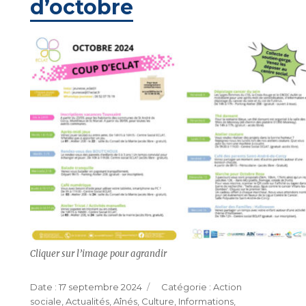
d’octobre
Cliquer sur l’image pour agrandir
Publié
Catégories
17 septembre 2024
Action
le
sociale
,
Actualités
,
Aînés
,
Culture
,
Informations
,