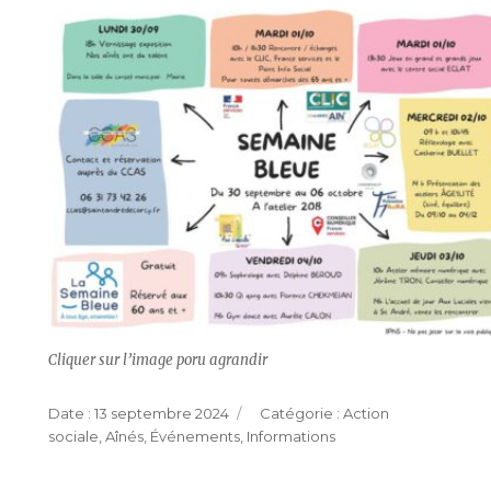
Cliquer sur l’image poru agrandir
Publié
Catégories
13 septembre 2024
Action
le
sociale
,
Aînés
,
Événements
,
Informations