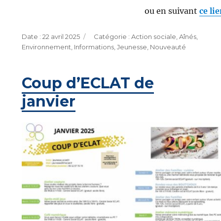
ou en suivant
ce li
Publié
Catégories
22 avril 2025
Action sociale
,
Aînés
,
le
Environnement
,
Informations
,
Jeunesse
,
Nouveauté
Coup d’ECLAT de
janvier