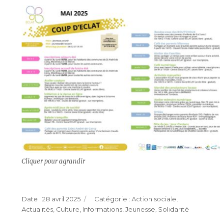
Cliquer pour agrandir
Publié
Catégories
28 avril 2025
Action sociale
,
le
Actualités
,
Culture
,
Informations
,
Jeunesse
,
Solidarité