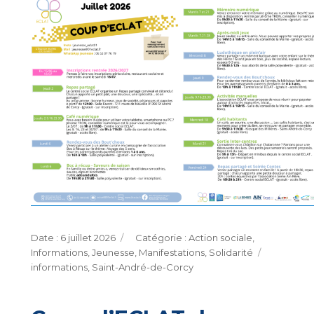
Publié
Catégories
6 juillet 2026
Action sociale
,
le
Étiquett
Informations
,
Jeunesse
,
Manifestations
,
Solidarité
informations
,
Saint-André-de-Corcy