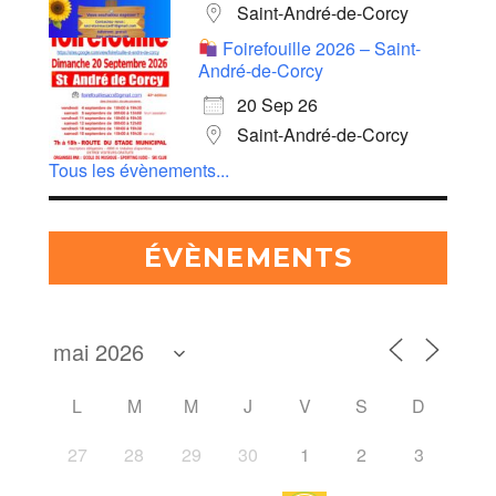
Saint-André-de-Corcy
Foirefouille 2026 – Saint-
André-de-Corcy
20 Sep 26
Saint-André-de-Corcy
Tous les évènements...
ÉVÈNEMENTS
L
M
M
J
V
S
D
27
28
29
30
1
2
3