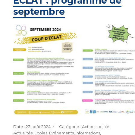
ECLAT : programme de
septembre
Publié
Catégories
23 août 2024
Action sociale
,
le
Actualités
,
Écoles
,
Événements
,
Informations
,