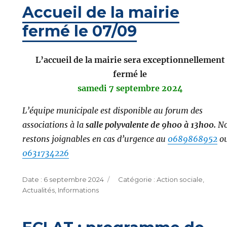
Accueil de la mairie
fermé le 07/09
L’accueil de la mairie sera exceptionnellement
fermé
le
samedi 7 septembre 2024
L’équipe municipale est disponible au forum des
associations à la
salle polyvalente
de 9h00 à 13h00.
N
restons joignables en cas d’urgence au
0689868952
o
0631734226
Publié
Catégories
6 septembre 2024
Action sociale
,
le
Actualités
,
Informations