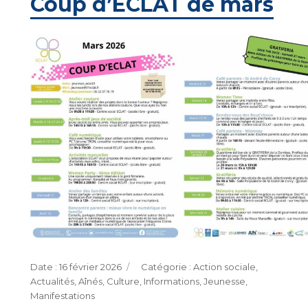
Coup d’ECLAT de mars
Publié
Catégories
16 février 2026
Action sociale
,
le
Actualités
,
Aînés
,
Culture
,
Informations
,
Jeunesse
,
Manifestations