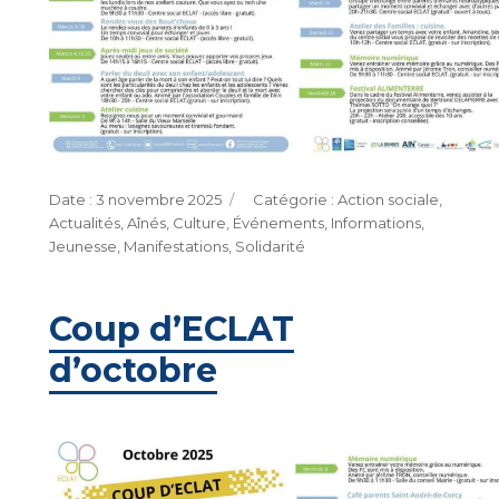
Publié
Catégories
3 novembre 2025
Action sociale
,
le
Actualités
,
Aînés
,
Culture
,
Événements
,
Informations
,
Jeunesse
,
Manifestations
,
Solidarité
Coup d’ECLAT
d’octobre