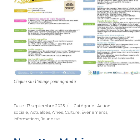
Cliquer sur l’image pour agrandir
Publié
Catégories
17 septembre 2025
Action
le
sociale
,
Actualités
,
Aînés
,
Culture
,
Événements
,
Informations
,
Jeunesse