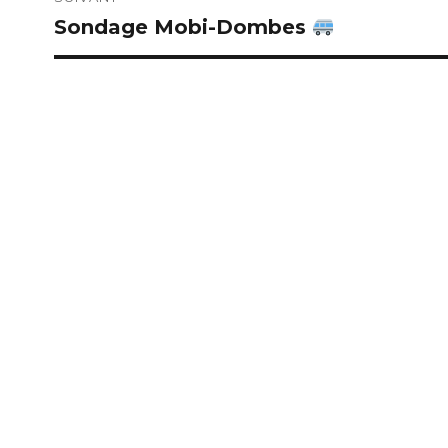
Sondage Mobi-Dombes
Publication
suivante :