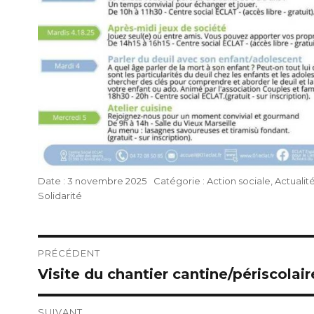
Publié
Catégories
3 novembre 2025
Action sociale
,
Actualit
le
Solidarité
Navigation
PRÉCÉDENT
Visite du chantier cantine/périscolair
Publication
de
précédente :
l’article
SUIVANT