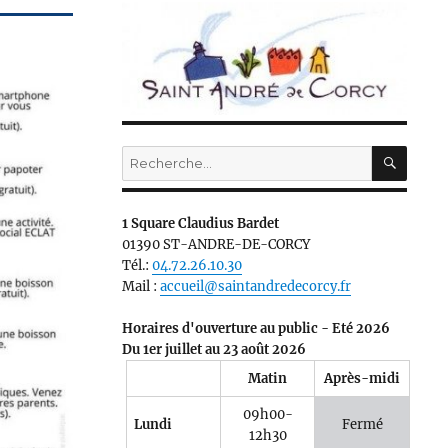
RECH
Recherche
pour :
1 Square Claudius Bardet
01390 ST-ANDRE-DE-CORCY
Tél.:
04.72.26.10.30
Mail :
accueil@saintandredecorcy.fr
Horaires d'ouverture au public - Eté 2026
Du 1er juillet au 23 août 2026
Matin
Après-midi
09h00-
Lundi
Fermé
12h30