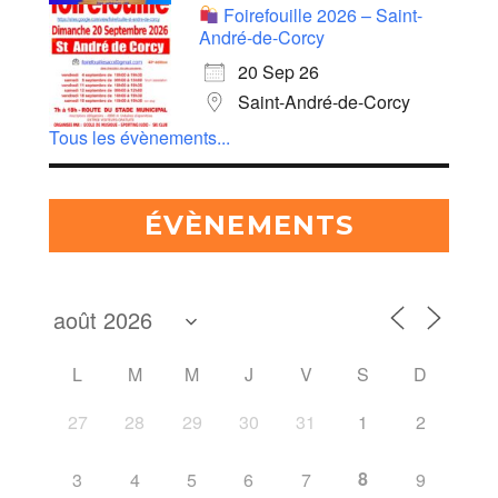
Foirefouille 2026 – Saint-
André-de-Corcy
20 Sep 26
Saint-André-de-Corcy
Tous les évènements...
ÉVÈNEMENTS
L
M
M
J
V
S
D
27
28
29
30
31
1
2
8
3
4
5
6
7
9