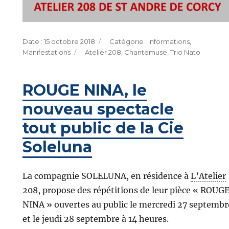
Publié
Catégories
15 octobre 2018
Informations
,
le
Étiquettes
Manifestations
Atelier 208
,
Chantemuse
,
Trio Nato
ROUGE NINA, le
nouveau spectacle
tout public de la Cie
Soleluna
La compagnie SOLELUNA, en résidence à
L’Atelier
208, propose des répétitions de leur pièce « ROUG
NINA » ouvertes au public le
mercredi
27 septembr
et le
jeudi
28 septembre à 14 heures.