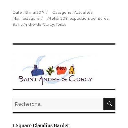
Publié
Catégories
13 mai 2017
Actualités
,
le
Étiquettes
Manifestations
Atelier 208
,
exposition
,
peintures
,
Saint-André-de-Corcy
,
Toiles
REC
Recherche
pour :
1 Square Claudius Bardet