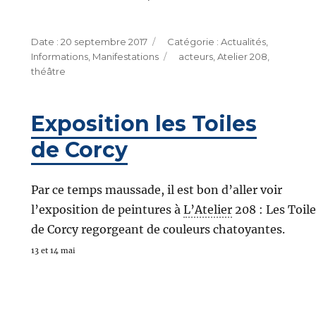
Publié
Catégories
20 septembre 2017
Actualités
,
le
Étiquettes
Informations
,
Manifestations
acteurs
,
Atelier 208
,
théâtre
Exposition les Toiles
de Corcy
Par ce temps maussade, il est bon d’aller voir
l’exposition de peintures à
L’Atelier
208 : Les Toile
de Corcy regorgeant de couleurs chatoyantes.
13 et 14 mai