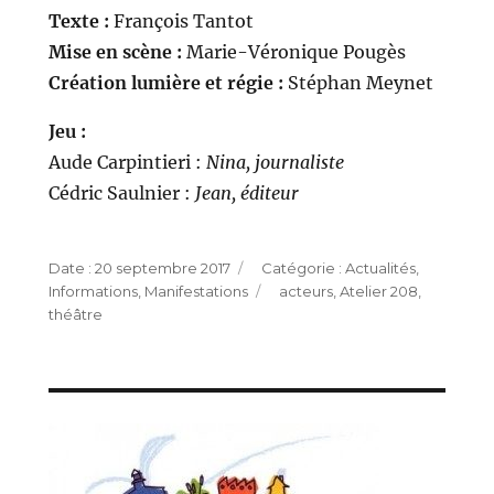
Texte :
François Tantot
Mise en scène :
Marie-Véronique Pougès
Création lumière et régie :
Stéphan Meynet
Jeu
:
Aude Carpintieri :
Nina, journaliste
Cédric Saulnier :
Jean, éditeur
Publié
Catégories
20 septembre 2017
Actualités
,
le
Étiquettes
Informations
,
Manifestations
acteurs
,
Atelier 208
,
théâtre