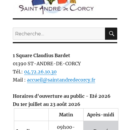
REC
Recherche
pour :
1 Square Claudius Bardet
01390 ST-ANDRE-DE-CORCY
Tél.:
04.72.26.10.30
Mail :
accueil@saintandredecorcy.fr
Horaires d'ouverture au public - Eté 2026
Du 1er juillet au 23 août 2026
Matin
Après-midi
09h00-