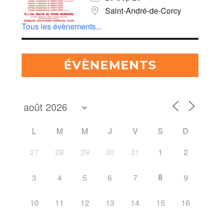
Saint-André-de-Corcy
Tous les évènements...
ÉVÈNEMENTS
L
M
M
J
V
S
D
27
28
29
30
31
1
2
8
3
4
5
6
7
9
10
11
12
13
14
15
16