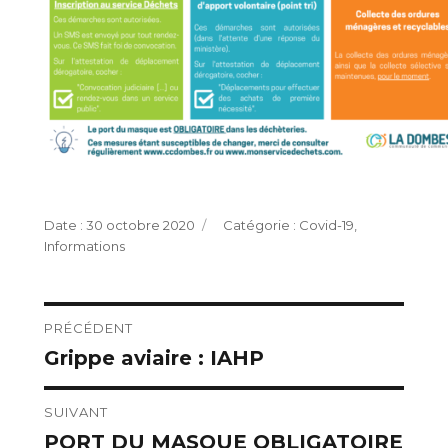
Publié
Catégories
30 octobre 2020
Covid-19
,
le
Informations
Navigation
PRÉCÉDENT
Grippe aviaire : IAHP
Publication
de
précédente :
l’article
SUIVANT
PORT DU MASQUE OBLIGATOIRE
Publication