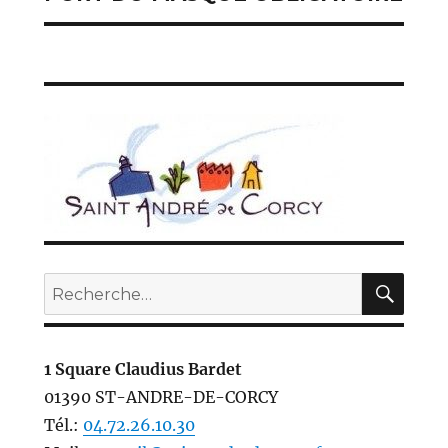
suivante :
REC
Recherche
pour :
1 Square Claudius Bardet
01390 ST-ANDRE-DE-CORCY
Tél.:
04.72.26.10.30