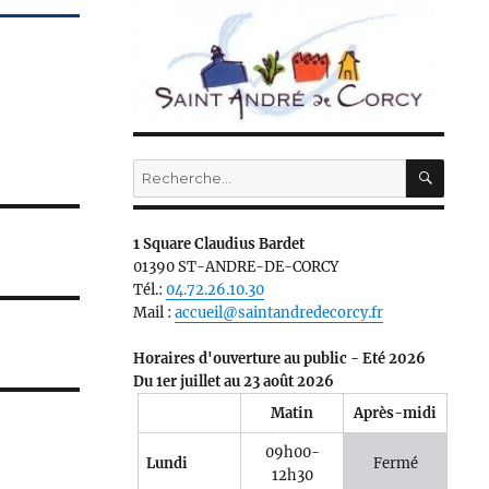
RECH
Recherche
pour :
1 Square Claudius Bardet
01390 ST-ANDRE-DE-CORCY
Tél.:
04.72.26.10.30
Mail :
accueil@saintandredecorcy.fr
Horaires d'ouverture au public - Eté 2026
Du 1er juillet au 23 août 2026
Matin
Après-midi
09h00-
Lundi
Fermé
12h30