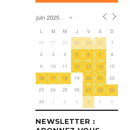
L
M
M
J
V
S
D
+
26
27
28
1
29
30
31
2
3
4
8
5
6
7
9
10
11
15
12
13
14
19
22
16
17
18
20
21
23
24
25
26
27
28
29
30
1
2
3
5
6
4
NEWSLETTER :