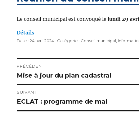
Le conseil municipal est convoqué le
lundi 29 avr
Détails
Publié
Catégories
24 avril 2024
Conseil municipal
,
Informatio
le
Navigation
PRÉCÉDENT
Mise à jour du plan cadastral
Publication
de
précédente :
l’article
SUIVANT
ECLAT : programme de mai
Publication
suivante :