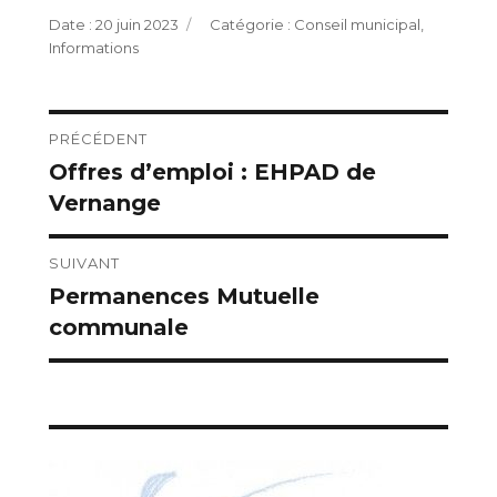
Publié
Catégories
20 juin 2023
Conseil municipal
,
le
Informations
Navigation
PRÉCÉDENT
Offres d’emploi : EHPAD de
Publication
de
Vernange
précédente :
l’article
SUIVANT
Permanences Mutuelle
Publication
communale
suivante :