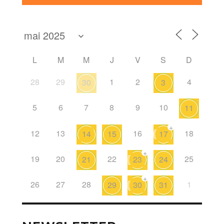
L
M
M
J
V
S
D
28
29
1
2
4
30
3
5
6
7
8
9
10
11
+
12
13
16
18
14
15
17
+
19
20
22
25
21
23
24
+
26
27
28
1
29
30
31