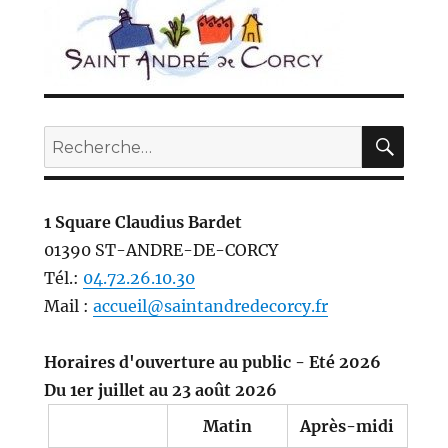
REC
Recherche
pour :
1 Square Claudius Bardet
01390 ST-ANDRE-DE-CORCY
Tél.:
04.72.26.10.30
Mail :
accueil@saintandredecorcy.fr
Horaires d'ouverture au public - Eté 2026
Du 1er juillet au 23 août 2026
Matin
Après-midi