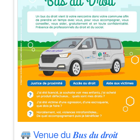
Venue du 𝑩𝒖𝒔 𝒅𝒖 𝒅𝒓𝒐𝒊𝒕