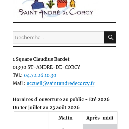
REC
Recherche
pour :
1 Square Claudius Bardet
01390 ST-ANDRE-DE-CORCY
Tél.:
04.72.26.10.30
Mail :
accueil@saintandredecorcy.fr
Horaires d'ouverture au public - Eté 2026
Du 1er juillet au 23 août 2026
Matin
Après-midi