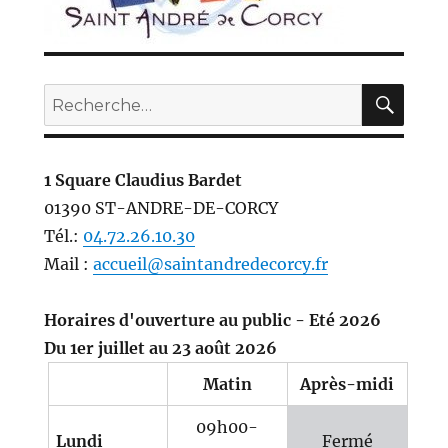
REC
Recherche
pour :
1 Square Claudius Bardet
01390 ST-ANDRE-DE-CORCY
Tél.:
04.72.26.10.30
Mail :
accueil@saintandredecorcy.fr
Horaires d'ouverture au public - Eté 2026
Du 1er juillet au 23 août 2026
Matin
Après-midi
09h00-
Lundi
Fermé