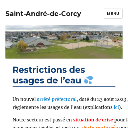
Saint-André-de-Corcy
MENU
Restrictions des
usages de l’eau
Un nouvel
arrêté préfectoral
, daté du 23 août 2023,
règlemente les usages de l’eau (explications
ici
).
Notre secteur est passé en
situation de crise
pour l
eaux superficielles
et
reste en
alerte renforcée
pou