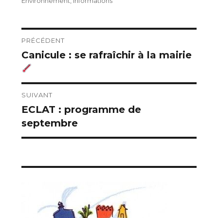
le
Environnement
,
Informations
Navigation
PRÉCÉDENT
Canicule : se rafraîchir à la mairie
Publication
de
précédente :
l’article
SUIVANT
ECLAT : programme de
Publication
septembre
suivante :