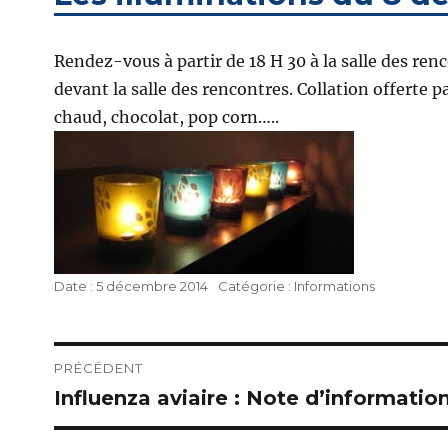
Rendez-vous à partir de 18 H 30 à la salle des ren
devant la salle des rencontres. Collation offerte pa
chaud, chocolat, pop corn…..
Publié
Catégories
5 décembre 2014
Informations
le
Navigation
PRÉCÉDENT
Influenza aviaire : Note d’information
Publication
de
précédente :