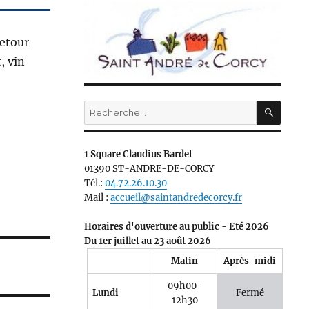
retour
, vin
RECH
Recherche
pour :
1 Square Claudius Bardet
01390 ST-ANDRE-DE-CORCY
Tél.:
04.72.26.10.30
Mail :
accueil@saintandredecorcy.fr
Horaires d'ouverture au public - Eté 2026
Du 1er juillet au 23 août 2026
Matin
Après-midi
09h00-
Lundi
Fermé
12h30