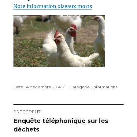
Note information oiseaux morts
Publié
Catégories
4 décembre 2014
Informations
le
Navigation
PRÉCÉDENT
Enquête téléphonique sur les
Publication
de
déchets
précédente :
l’article