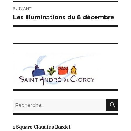
SUIVANT
Les illuminations du 8 décembre
Publication
suivante :
REC
Recherche
pour :
1 Square Claudius Bardet