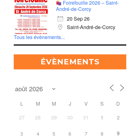
Foirefouille 2026 – Saint-
André-de-Corcy
20 Sep 26
Saint-André-de-Corcy
Tous les évènements...
ÉVÈNEMENTS
L
M
M
J
V
S
D
27
28
29
30
31
1
2
9
3
4
5
6
7
8