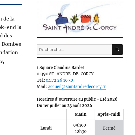
 de la
ek-end la
d des
 la Dombes
RECH
Recherche
ondation
pour :
s,
1 Square Claudius Bardet
01390 ST-ANDRE-DE-CORCY
Tél.:
04.72.26.10.30
Mail :
accueil@saintandredecorcy.fr
Horaires d'ouverture au public - Eté 2026
Du 1er juillet au 23 août 2026
Matin
Après-midi
09h00-
Lundi
Fermé
12h30