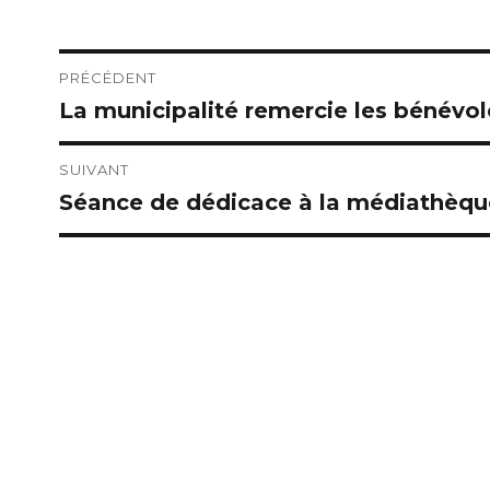
Navigation
PRÉCÉDENT
La municipalité remercie les bénévo
Publication
de
précédente :
l’article
SUIVANT
Séance de dédicace à la médiathèqu
Publication
suivante :