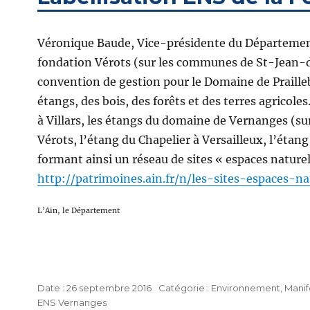
Véronique Baude, Vice-présidente du Département,
fondation Vérots (sur les communes de St-Jean-d
convention de gestion pour le Domaine de Prailleb
étangs, des bois, des forêts et des terres agricoles
à Villars, les étangs du domaine de Vernanges (s
Vérots, l’étang du Chapelier à Versailleux, l’étang
formant ainsi un réseau de sites « espaces nature
http://patrimoines.ain.fr/n/les-sites-espaces-n
L’Ain, le Département
Publié
Catégories
26 septembre 2016
Environnement
,
Manif
Étiquettes
le
ENS Vernanges