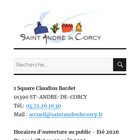
REC
Recherche
pour :
1 Square Claudius Bardet
01390 ST-ANDRE-DE-CORCY
Tél.:
04.72.26.10.30
Mail :
accueil@saintandredecorcy.fr
Horaires d'ouverture au public - Eté 2026