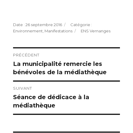
Publié
Catégories
26 septembre 2016
le
Étiquettes
Environnement
,
Manifestations
ENS Vernanges
Navigation
PRÉCÉDENT
La municipalité remercie les
Publication
de
bénévoles de la médiathèque
précédente :
l’article
SUIVANT
Séance de dédicace à la
Publication
médiathèque
suivante :