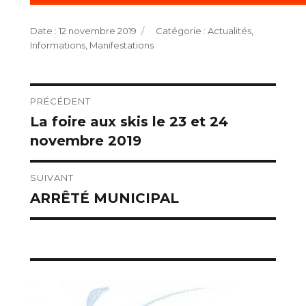
Publié
Catégories
12 novembre 2019
Actualités
,
le
Informations
,
Manifestations
Navigation
PRÉCÉDENT
La foire aux skis le 23 et 24
Publication
de
novembre 2019
précédente :
l’article
SUIVANT
ARRÊTÉ MUNICIPAL
Publication
suivante :