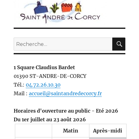
REC
Recherche
pour :
1 Square Claudius Bardet
01390 ST-ANDRE-DE-CORCY
Tél.:
04.72.26.10.30
Mail :
accueil@saintandredecorcy.fr
Horaires d'ouverture au public - Eté 2026
Du 1er juillet au 23 août 2026
Matin
Après-midi