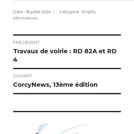
Publié
Catégories
18 juillet 2024
Emploi
,
le
Informations
Navigation
PRÉCÉDENT
Travaux de voirie : RD 82A et RD
Publication
de
4
précédente :
l’article
SUIVANT
CorcyNews, 13ème édition
Publication
suivante :