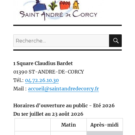
REC
Recherche
pour :
1 Square Claudius Bardet
01390 ST-ANDRE-DE-CORCY
Tél.:
04.72.26.10.30
Mail :
accueil@saintandredecorcy.fr
Horaires d'ouverture au public - Eté 2026
Du 1er juillet au 23 août 2026
Matin
Après-midi