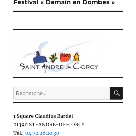
Festival « Demain en Dombes »
Publication
suivante :
REC
Recherche
pour :
1 Square Claudius Bardet
01390 ST-ANDRE-DE-CORCY
Tél.:
04.72.26.10.30