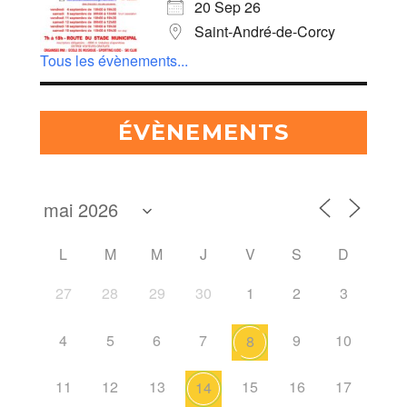
20 Sep 26
Saint-André-de-Corcy
Tous les évènements...
ÉVÈNEMENTS
L
M
M
J
V
S
D
27
28
29
30
1
2
3
4
5
6
7
9
10
8
11
12
13
15
16
17
14