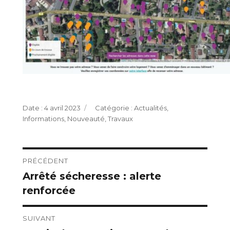
Publié
Catégories
4 avril 2023
Actualités
,
le
Informations
,
Nouveauté
,
Travaux
Navigation
PRÉCÉDENT
Arrêté sécheresse : alerte
Publication
de
renforcée
précédente :
l’article
SUIVANT