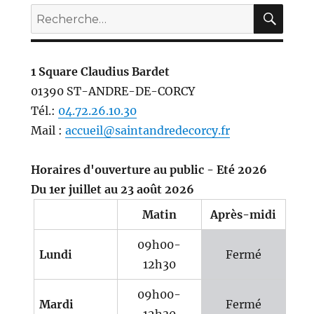
REC
Recherche
pour :
1 Square Claudius Bardet
01390 ST-ANDRE-DE-CORCY
Tél.:
04.72.26.10.30
Mail :
accueil@saintandredecorcy.fr
Horaires d'ouverture au public - Eté 2026
Du 1er juillet au 23 août 2026
Matin
Après-midi
09h00-
Lundi
Fermé
12h30
09h00-
Mardi
Fermé
12h30