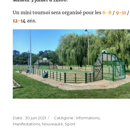
Un mini tournoi sera organisé pour les
6-8
/
9-11
/
12-1
4
ans.
Publié
Catégories
30 juin 2021
Informations
,
le
Manifestations
,
Nouveauté
,
Sport