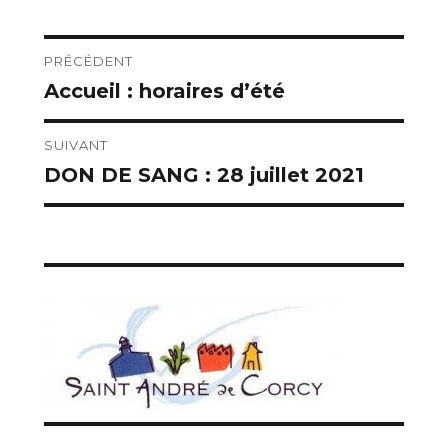
Navigation
PRÉCÉDENT
Accueil : horaires d’été
Publication
de
précédente :
l’article
SUIVANT
DON DE SANG : 28 juillet 2021
Publication
suivante :