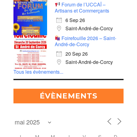
Forum de l’UCCAÏ –
Artisans et Commerçants
6 Sep 26
Saint-André-de-Corcy
Foirefouille 2026 – Saint-
André-de-Corcy
20 Sep 26
Saint-André-de-Corcy
Tous les évènements...
ÉVÈNEMENTS
L
M
M
J
V
S
D