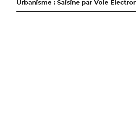
Urbanisme : Saisine par Voie Électro
Publication
suivante :