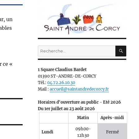
ur, un
ables
RECH
Recherche
pour :
 ce «
1 Square Claudius Bardet
01390 ST-ANDRE-DE-CORCY
Tél.:
04.72.26.10.30
Mail :
accueil@saintandredecorcy.fr
Horaires d'ouverture au public - Eté 2026
Du 1er juillet au 23 août 2026
Matin
Après-midi
09h00-
Lundi
Fermé
12h30