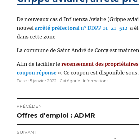
De nouveaux cas d’Influenza Aviaire (Grippe avia
nouvel
arrêté préfectoral
n° DDPP 01-21-512
a él
dans cette zone
La commune de Saint André de Corcy est maintena
Afin de faciliter le
recensement des propriétaires 
coupon réponse
». Ce coupon est disponible sous f
Publié
Catégories
5 janvier 2022
Informations
le
Navigation
PRÉCÉDENT
Offres d’emploi : ADMR
Publication
de
précédente :
l’article
SUIVANT