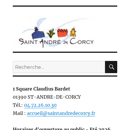
REC
Recherche
pour :
1 Square Claudius Bardet
01390 ST-ANDRE-DE-CORCY
Tél.:
04.72.26.10.30
Mail :
accueil@saintandredecorcy.fr
Horaires d'ouverture au public - Eté 2026