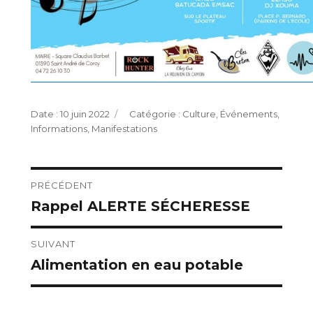
Publié
Catégories
10 juin 2022
Culture
,
Événements
,
le
Informations
,
Manifestations
Navigation
PRÉCÉDENT
Rappel ALERTE SÉCHERESSE
Publication
de
précédente :
l’article
SUIVANT
Alimentation en eau potable
Publication
suivante :