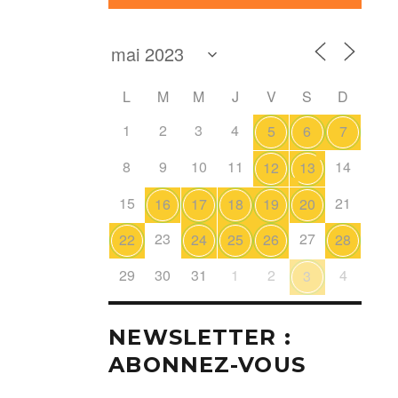
L
M
M
J
V
S
D
1
2
3
4
5
6
7
8
9
10
11
14
12
13
15
21
16
17
18
19
20
23
27
22
24
25
26
28
29
30
31
1
2
4
3
NEWSLETTER :
ABONNEZ-VOUS