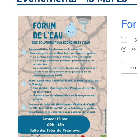
For
1
Sa
PL