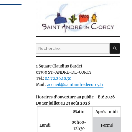
RECH
Recherche
pour :
1 Square Claudius Bardet
01390 ST-ANDRE-DE-CORCY
Tél.:
04.72.26.10.30
Mail :
accueil@saintandredecorcy.fr
Horaires d'ouverture au public - Eté 2026
Du 1er juillet au 23 août 2026
Matin
Après-midi
09h00-
Lundi
Fermé
12h30