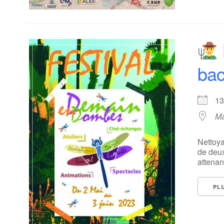
bac
1
Ma
Nettoya
de deux
attenant
PL