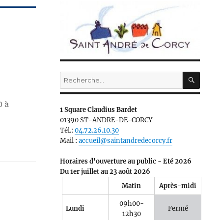
RECH
Recherche
pour :
 à
1 Square Claudius Bardet
01390 ST-ANDRE-DE-CORCY
Tél.:
04.72.26.10.30
Mail :
accueil@saintandredecorcy.fr
Horaires d'ouverture au public - Eté 2026
Du 1er juillet au 23 août 2026
Matin
Après-midi
09h00-
Lundi
Fermé
12h30