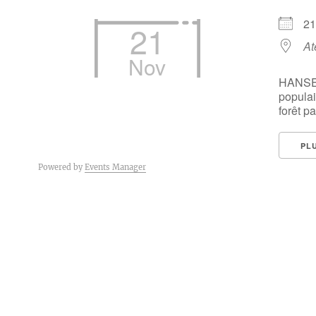
2
21
At
Nov
HANSEL
populai
forêt par
PL
Powered by
Events Manager