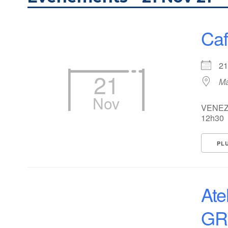
Caf
2
21
Ma
Nov
VENEZ
12h30
PL
Ate
GR