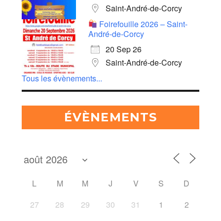
Saint-André-de-Corcy
Foirefouille 2026 – Saint-
André-de-Corcy
20 Sep 26
Saint-André-de-Corcy
Tous les évènements...
ÉVÈNEMENTS
L
M
M
J
V
S
D
27
28
29
30
31
1
2