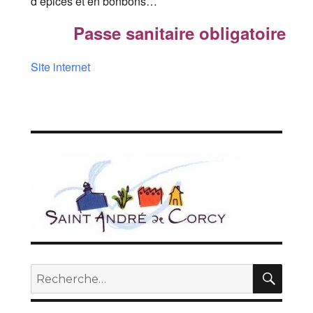
d’épices et en bonbons…
Passe sanitaire obligatoire
Site internet
REC
Recherche
pour :