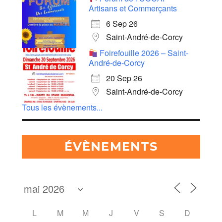
Artisans et Commerçants
6 Sep 26
Saint-André-de-Corcy
Foirefouille 2026 – Saint-
André-de-Corcy
20 Sep 26
Saint-André-de-Corcy
Tous les évènements...
ÉVÈNEMENTS
L
M
M
J
V
S
D