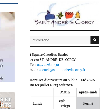
RECH
Recherche
pour :
1 Square Claudius Bardet
01390 ST-ANDRE-DE-CORCY
Tél.:
04.72.26.10.30
Mail :
accueil@saintandredecorcy.fr
Horaires d'ouverture au public - Eté 2026
Du 1er juillet au 23 août 2026
Matin
Après-midi
09h00-
Lundi
Fermé
12h30