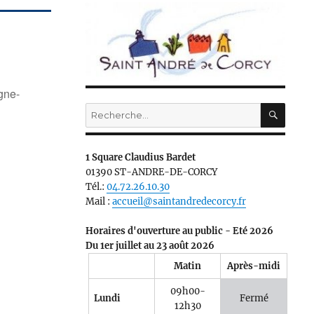
gne-
RECH
Recherche
pour :
1 Square Claudius Bardet
5
Outlook Live
01390 ST-ANDRE-DE-CORCY
Tél.:
04.72.26.10.30
Mail :
accueil@saintandredecorcy.fr
Horaires d'ouverture au public - Eté 2026
Du 1er juillet au 23 août 2026
Matin
Après-midi
09h00-
Lundi
Fermé
12h30