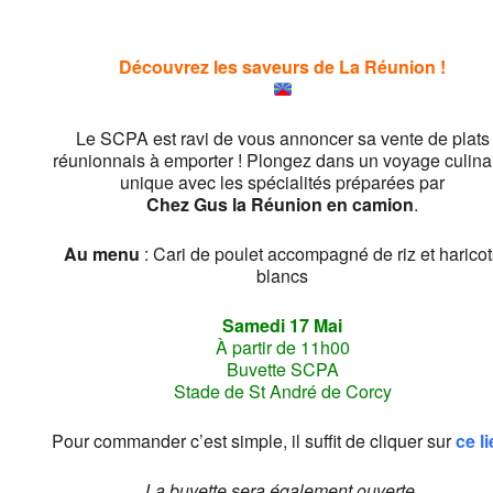
Découvrez les saveurs de La Réunion !
Le SCPA est ravi de vous annoncer sa vente de plats
réunionnais à emporter ! Plongez dans un voyage culina
unique avec les spécialités préparées par
Chez Gus la Réunion en camion
.
Au menu
: Cari de poulet accompagné de riz et harico
blancs
Samedi 17 Mai
À partir de 11h00
Buvette SCPA
Stade de St André de Corcy
Pour commander c’est simple, il suffit de cliquer sur
ce l
La buvette sera également ouverte.