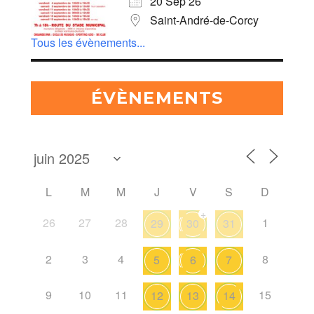
20 Sep 26
Saint-André-de-Corcy
Tous les évènements...
ÉVÈNEMENTS
L
M
M
J
V
S
D
+
26
27
28
1
29
30
31
2
3
4
8
5
6
7
9
10
11
15
12
13
14