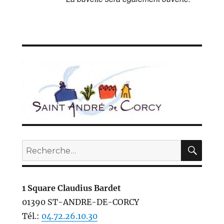
REC
Recherche
pour :
1 Square Claudius Bardet
01390 ST-ANDRE-DE-CORCY
Tél.:
04.72.26.10.30