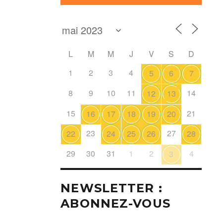
L
M
M
J
V
S
D
1
2
3
4
5
6
7
8
9
10
11
14
12
13
15
21
16
17
18
19
20
23
27
22
24
25
26
28
29
30
31
1
2
4
3
NEWSLETTER :
ABONNEZ-VOUS