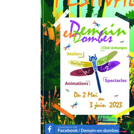
ogle
iCalendar
Offic