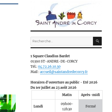
RECH
Recherche
pour :
1 Square Claudius Bardet
01390 ST-ANDRE-DE-CORCY
Tél.:
04.72.26.10.30
Mail :
accueil@saintandredecorcy.fr
Horaires d'ouverture au public - Eté 2026
Du 1er juillet au 23 août 2026
Matin
Après-midi
09h00-
Lundi
Fermé
12h30